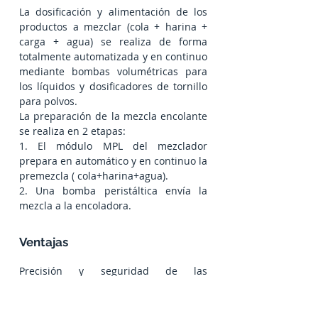
La dosificación y alimentación de los
productos a mezclar (cola + harina +
carga + agua) se realiza de forma
totalmente automatizada y en continuo
mediante bombas volumétricas para
los líquidos y dosificadores de tornillo
para polvos.
La preparación de la mezcla encolante
se realiza en 2 etapas:
1. El módulo MPL del mezclador
prepara en automático y en continuo la
premezcla ( cola+harina+agua).
2. Una bomba peristáltica envía la
mezcla a la encoladora.
Ventajas
Precisión y seguridad de las
proporciones de la mezcla.
Viscosidad constante de la mezcla en
la encoladora evitando así las