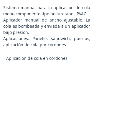
Sistema manual para la aplicación de cola
mono componente tipo poliuretano , PVAC.
Aplicador manual de ancho ajustable. La
cola es bombeada y enviada a un aplicador
bajo presión.
Aplicaciones: Paneles sándwich, puertas,
aplicación de cola por cordones.
- Aplicación de cola en cordones.
- Ancho del peine encolador de 20 hasta
400 mm.
- Entre eje de las boquillas a elegir.
- Presión de aplicación hasta 60 bar.
- Caudal hasta 4Kg/min.
- Longitud manguera hasta 10 metros.