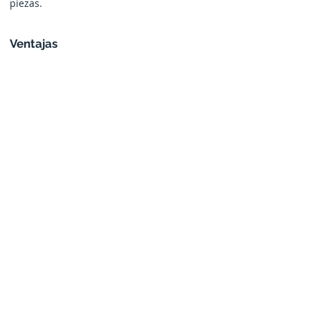
piezas.
Ventajas
Precisión y seguridad de las proporciones
de la aplicación.
Uso de mezclas más reactivas optimizando
la producción.
Eliminación de tiempos muertos en el
puesto de encolado.
Limpieza rápida y simplificada.